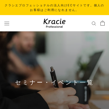
ス
クラシエプロフェッショナルの法人向けECサイトです。個人の
キ
お客様はご利用になれません。
ッ
プ
し
て
コ
ン
テ
ン
ツ
に
移
セミナー・イベント一覧
動
す
る