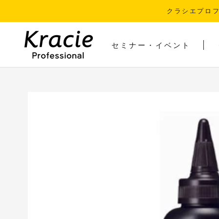
ス
クラシエプロ
キ
ッ
プ
セミナー・イベント
し
セミナー・イベント
て
コ
ン
テ
ン
ツ
に
移
動
す
る