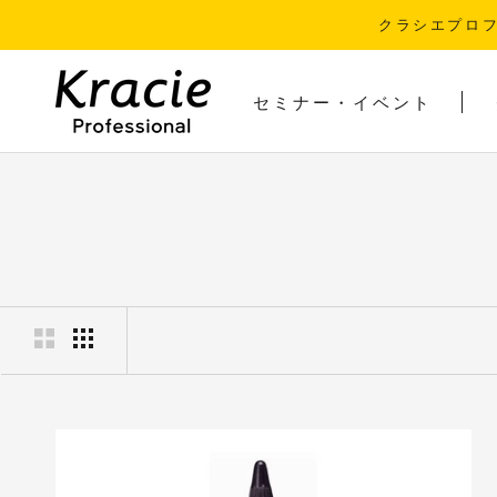
ス
クラシエプロ
キ
ッ
プ
セミナー・イベント
し
セミナー・イベント
て
コ
ン
テ
ン
ツ
に
移
動
す
る