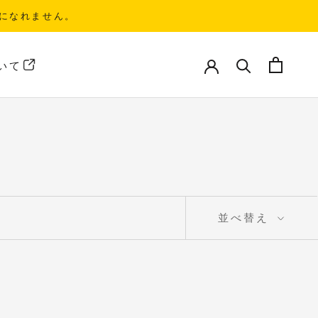
になれません。
いて
いて
並べ替え